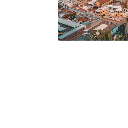
Asesoría legal
transfronteriza para
clientes en México y
Estados Unidos.