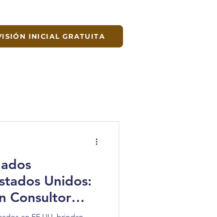
VISIÓN INICIAL GRATUITA
gados
stados Unidos:
n Consultor
jero Certificado
cados en EE.UU. brindan